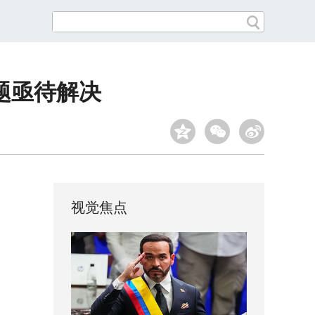
题亟待解决
视觉焦点