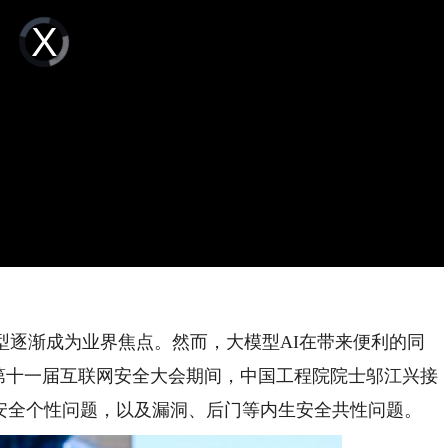
Video
Player
is
loading.
逐渐成为业界焦点。然而，大模型AI在带来便利的同
23第十一届互联网安全大会期间，中国工程院院士邬江兴接
生安全个性问题，以及漏洞、后门等内生安全共性问题。