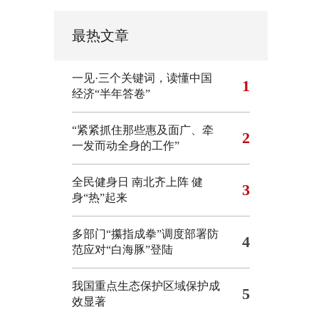
最热文章
一见·三个关键词，读懂中国
1
经济“半年答卷”
“紧紧抓住那些惠及面广、牵
2
一发而动全身的工作”
全民健身日 南北齐上阵 健
3
身“热”起来
多部门“攥指成拳”调度部署防
4
范应对“白海豚”登陆
我国重点生态保护区域保护成
5
效显著