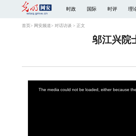
时政
国际
时评
理
首页
>
网安频道
>
对话访谈
>
正文
邬江兴院
This
is
a
The media could not be loaded, either because the 
modal
window.