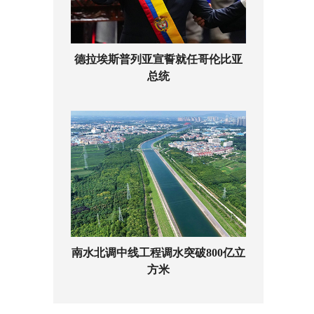
德拉埃斯普列亚宣誓就任哥伦比亚
总统
南水北调中线工程调水突破800亿立
方米