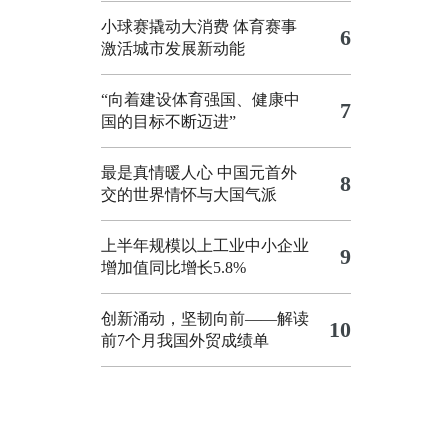
小球赛撬动大消费 体育赛事
6
激活城市发展新动能
“向着建设体育强国、健康中
7
国的目标不断迈进”
最是真情暖人心 中国元首外
8
交的世界情怀与大国气派
上半年规模以上工业中小企业
9
增加值同比增长5.8%
创新涌动，坚韧向前——解读
10
前7个月我国外贸成绩单