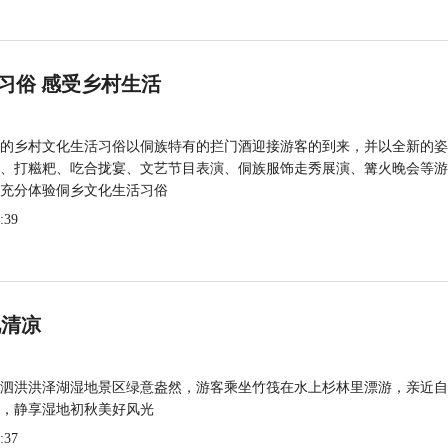
习俗 感受乡村生活
的乡村文化生活习俗以侗族特有的拦门酒迎接游客的到来，并以全新的姿
、打糍粑、吃合拢宴、文艺节目表演、侗族服饰走秀展演、篝火晚会等游
充分体验侗乡文化生活习俗
:39
觅清凉
泗洪洪泽湖湿地景区绿意盎然，游客乘坐竹筏在水上杉林里漂游，亲近自
，静享湿地初秋美好风光
:37