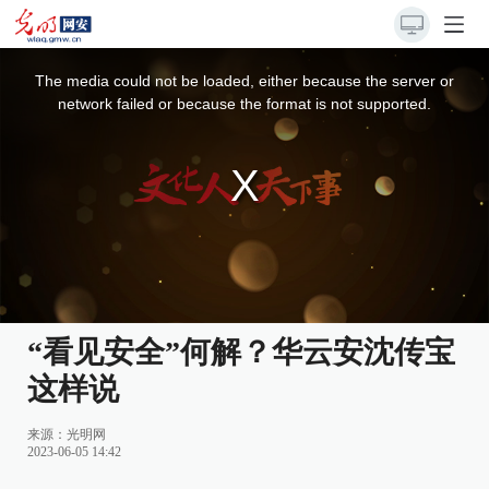
This
is
a
The media could not be loaded, either because the server or
modal
window.
network failed or because the format is not supported.
“看见安全”何解？华云安沈传宝
这样说
来源：
光明网
2023-06-05 14:42