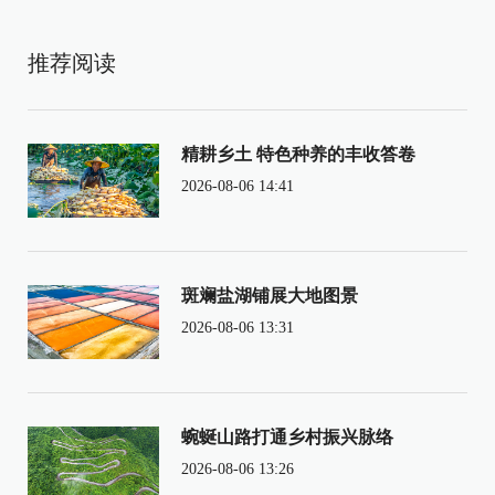
推荐阅读
精耕乡土 特色种养的丰收答卷
2026-08-06 14:41
斑斓盐湖铺展大地图景
2026-08-06 13:31
蜿蜒山路打通乡村振兴脉络
2026-08-06 13:26