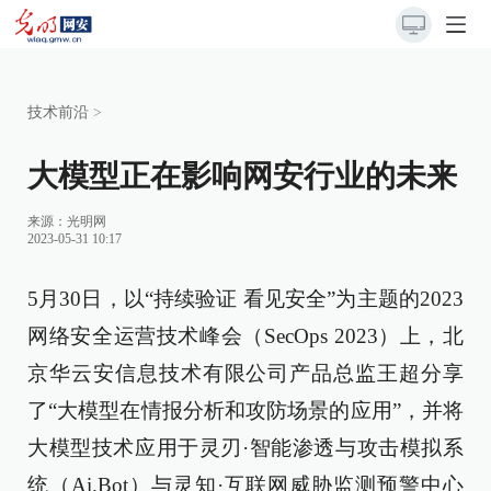
技术前沿
>
大模型正在影响网安行业的未来
来源：
光明网
2023-05-31 10:17
5月30日，以“持续验证 看见安全”为主题的2023
网络安全运营技术峰会（SecOps 2023）上，北
京华云安信息技术有限公司产品总监王超分享
了“大模型在情报分析和攻防场景的应用”，并将
大模型技术应用于灵刃·智能渗透与攻击模拟系
统（Ai.Bot）与灵知·互联网威胁监测预警中心