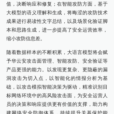
值，决断响应和修复；在智能攻防方面，基于
大模型的语义理解和生成，将晦涩的攻防技术
成果进行易读性文字总结，以及场景化验证脚
本和思路生成，进一步提高了安全运营效率，
缩小攻防信息差。
随着数据样本的不断积累，大语言模型将会赋
予华云安攻击面管理、智能攻防、安全验证等
产品更强的能力。以发现更复杂、更隐蔽的漏
洞攻击为切入点，以智能化的情报分析为基
础，以攻击模拟智能决策为驱动，精准识别目
标网络环境中的高风险攻击面，为安全运营人
员的决策和响应提供更有价值的支撑，助力构
建网络安全防御体系，持续提升关基保护能