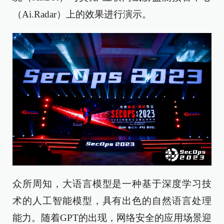
（Ai.Radar）上的效果进行演示。
众所周知，大语言模型是一种基于深度学习技
术的人工智能模型，具有出色的自然语言处理
能力。随着GPT的出现，网络安全的应用场景迎