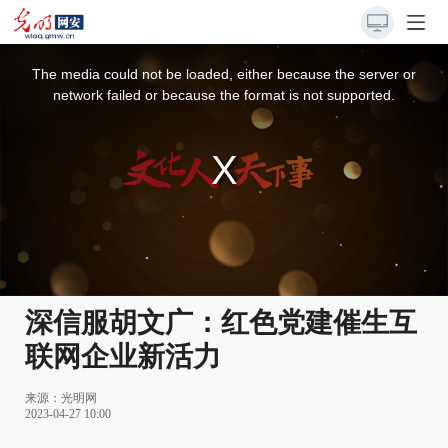
This
is
a
The media could not be loaded, either because the server or
modal
window.
network failed or because the format is not supported.
深信服胡文广：红色党建催生互
联网企业新活力
来源：
光明网
2023-04-27 10:00