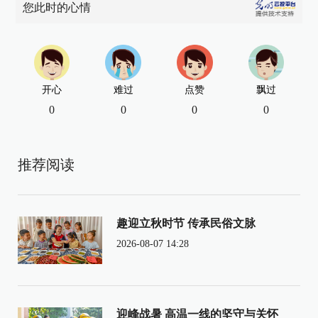
您此时的心情
开心
难过
点赞
飘过
0
0
0
0
推荐阅读
趣迎立秋时节 传承民俗文脉
2026-08-07 14:28
迎峰战暑 高温一线的坚守与关怀