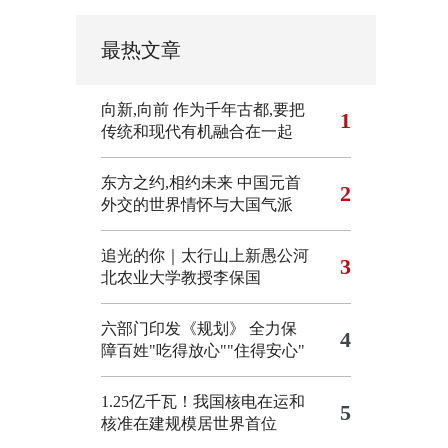
最热文章
向新,向前
作为千年古都,要把
1
传统和现代有机融合在一起
东方之约,相约未来 中国元首
2
外交的世界情怀与大国气派
追光的你｜太行山上新愚公河
3
北农业大学教授李保国
六部门印发《规划》 全力保
4
障百姓"吃得放心""住得安心"
1.25亿千瓦！我国核电在运和
5
核准在建规模居世界首位