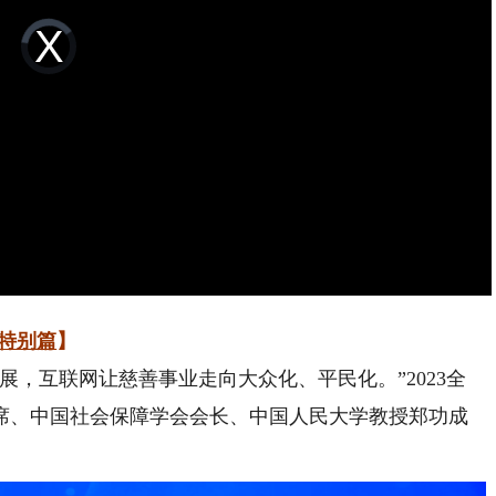
Video
Player
is
loading.
会特别篇
】
，互联网让慈善事业走向大众化、平民化。”2023全
席、中国社会保障学会会长、中国人民大学教授郑功成