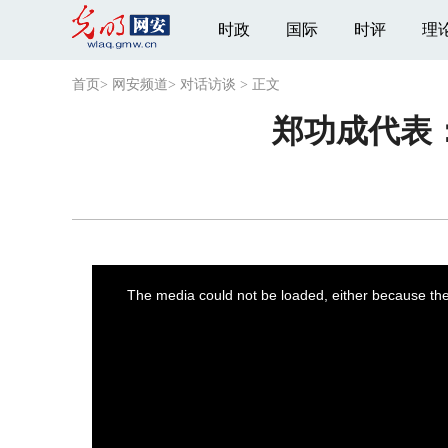
时政
国际
时评
理
首页
>
网安频道
>
对话访谈
>
正文
郑功成代表
This
is
a
The media could not be loaded, either because the 
modal
window.