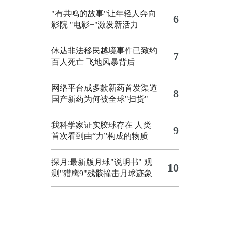
"有共鸣的故事"让年轻人奔向
6
影院
"电影+"激发新活力
休达非法移民越境事件已致约
7
百人死亡
飞地风暴背后
网络平台成多款新药首发渠道
8
国产新药为何被全球"扫货"
我科学家证实胶球存在 人类
9
首次看到由“力”构成的物质
探月:最新版月球"说明书"
观
10
测"猎鹰9"残骸撞击月球迹象