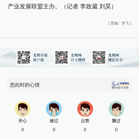
产业发展联盟主办。（记者 李政葳 刘昊）
[
责编：李飞
]
您此时的心情
开心
难过
点赞
飘过
0
0
0
0