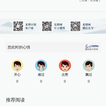
[
责编：雷渺鑫
]
您此时的心情
开心
难过
点赞
飘过
0
0
0
0
推荐阅读