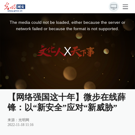
This
is
a
The media could not be loaded, either because the server or
modal
window.
network failed or because the format is not supported.
【网络强国这十年】微步在线薛
锋：以“新安全”应对“新威胁”
来源：
光明网
2022-11-18 11:16