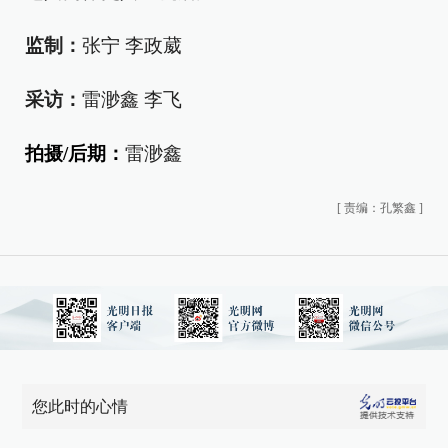
监制：
张宁 李政葳
采访：
雷渺鑫 李飞
拍摄/后期：
雷渺鑫
[
责编：孔繁鑫
]
您此时的心情