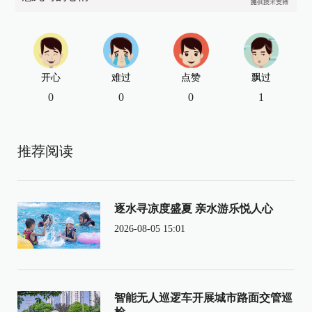
开心
难过
点赞
飘过
0
0
0
1
推荐阅读
逐水寻凉度盛夏 亲水游乐悦人心
2026-08-05 15:01
智能无人巡逻车开展城市路面交管巡