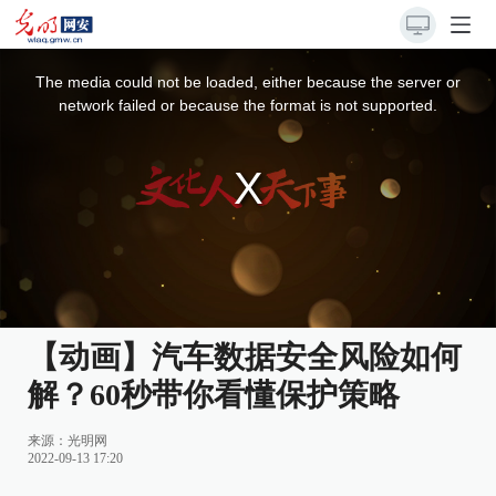
This
is
a
The media could not be loaded, either because the server or
modal
window.
network failed or because the format is not supported.
【动画】汽车数据安全风险如何
解？60秒带你看懂保护策略
来源：
光明网
2022-09-13 17:20