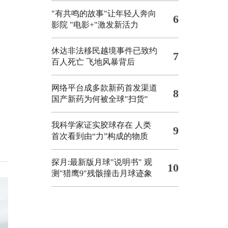
"有共鸣的故事"让年轻人奔向
6
影院
"电影+"激发新活力
休达非法移民越境事件已致约
7
百人死亡
飞地风暴背后
网络平台成多款新药首发渠道
8
国产新药为何被全球"扫货"
我科学家证实胶球存在 人类
9
首次看到由“力”构成的物质
探月:最新版月球"说明书"
观
10
测"猎鹰9"残骸撞击月球迹象