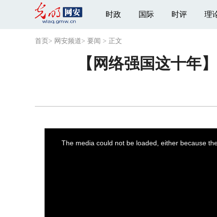
时政
国际
时评
理
首页
>
网安频道
>
要闻
>
正文
【网络强国这十年】
This
is
a
The media could not be loaded, either because the 
modal
window.