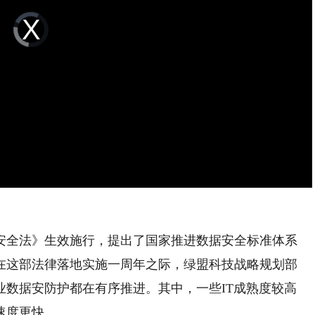
Video
Player
is
loading.
据安全法》生效施行，提出了国家推进数据安全标准体系
在这部法律落地实施一周年之际，绿盟科技战略规划部
业数据安防护都在有序推进。其中，一些IT成熟度较高
速度更快。