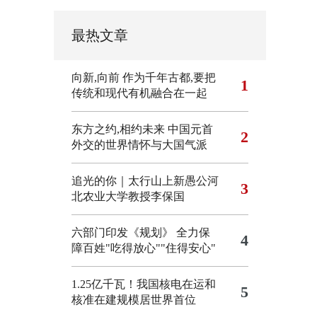
最热文章
向新,向前
作为千年古都,要把
1
传统和现代有机融合在一起
东方之约,相约未来 中国元首
2
外交的世界情怀与大国气派
追光的你｜太行山上新愚公河
3
北农业大学教授李保国
六部门印发《规划》 全力保
4
障百姓"吃得放心""住得安心"
1.25亿千瓦！我国核电在运和
5
核准在建规模居世界首位