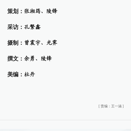
策划：
张湘筠、陵锋
采访：
孔繁鑫
摄制：
曾震宇、光霁
撰文：
余勇、陵锋
美编：
杜丹
[
责编：王一涵
]