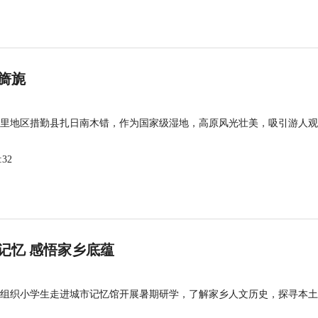
旖旎
里地区措勤县扎日南木错，作为国家级湿地，高原风光壮美，吸引游人观
:32
记忆 感悟家乡底蕴
组织小学生走进城市记忆馆开展暑期研学，了解家乡人文历史，探寻本土