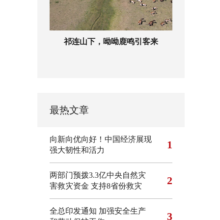
祁连山下，呦呦鹿鸣引客来
最热文章
向新向优向好！中国经济展现
1
强大韧性和活力
两部门预拨3.3亿中央自然灾
2
害救灾资金 支持8省份救灾
全总印发通知 加强安全生产
3