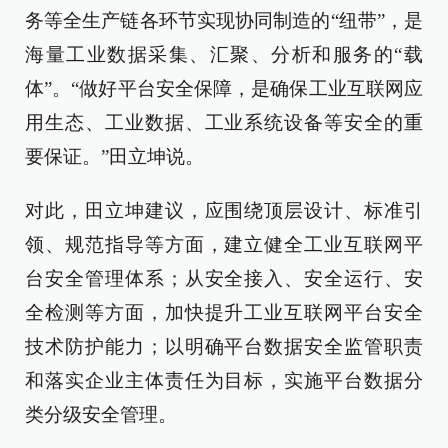
务等全生产链各环节实现协同制造的“纽带”，是
海量工业数据采集、汇聚、分析和服务的“载
体”。“做好平台安全保障，是确保工业互联网应
用生态、工业数据、工业系统设备等安全的重
要保证。”田立坤说。
对此，田立坤建议，应围绕顶层设计、标准引
领、规范指导等方面，建立健全工业互联网平
台安全管理体系；从安全接入、安全运行、安
全检测等方面，加快提升工业互联网平台安全
技术防护能力；以明确平台数据安全监管职责
和落实企业主体责任为目标，实施平台数据分
类分级安全管理。